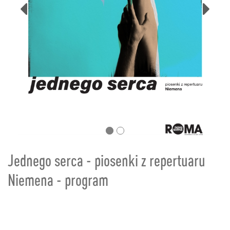
Poprzednie
Nas
Jednego serca - piosenki z repertuaru
Niemena - program