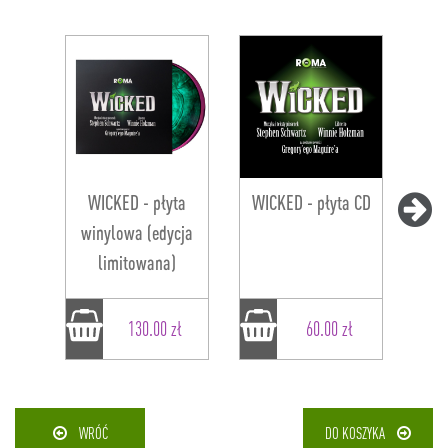
WICKED - płyta
WICKED - płyta CD
winylowa (edycja
limitowana)
130.00 zł
60.00 zł
WRÓĆ
DO KOSZYKA