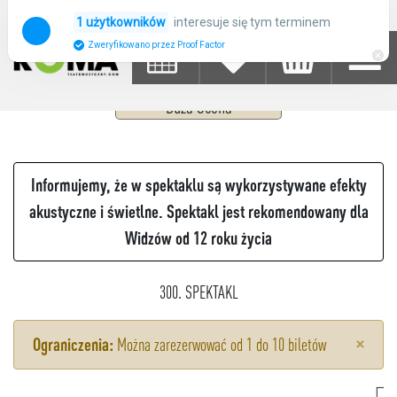
WICKED
interesuje się tym terminem
1 użytkowników
Zweryfikowano przez Proof Factor
17
PAŹDZIERNIK 2026
SOBOTA
15:00 - 18:00
Duża Scena
Informujemy, że w spektaklu są wykorzystywane efekty
akustyczne i świetlne. Spektakl jest rekomendowany dla
Widzów od 12 roku życia
300. SPEKTAKL
×
Ograniczenia:
Można zarezerwować od 1 do 10 biletów