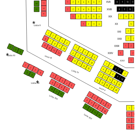
1
2
3
4
5
6
7
XVII
8
9
10
11
12
2
5
1
2
3
4
5
6
7
XVIII
8
9
10
11
3
6
4
1
2
3
4
5
6
XIX
7
8
9
10
*
1
2
3
4
XX
5
6
Loża II
1
2
XXI
1
2
3
1
2
XXII
6
4
7
5
8
11
1
2
3
XXIII
9
1
1
12
10
2
2
13
3
3
14
*
XXIV
1
2
3
6
4
7
Loża XI
Loża III
5
8
11
1
9
12
XXV
10
13
1
1
14
2
2
15
3
6
3
Loża IV
4
7
5
4
5
8
11
6
1
9
12
2
10
13
*
16
3
14
6
17
4
Loża XII
15
7
18
5
8
19
Loża V
10
9
20
11
12
1
Loża XIII
2
6
3
7
4
8
5
11
1
2
9
12
10
13
6
7
Loża XIV
14
11
12
16
17