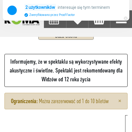
WICKED
interesuje się tym terminem
2 użytkowników
Zweryfikowano przez Proof Factor
09
PAŹDZIERNIK 2026
PIĄTEK
19:00 - 22:00
Duża Scena
Informujemy, że w spektaklu są wykorzystywane efekty
akustyczne i świetlne. Spektakl jest rekomendowany dla
Widzów od 12 roku życia
×
Ograniczenia:
Można zarezerwować od 1 do 10 biletów