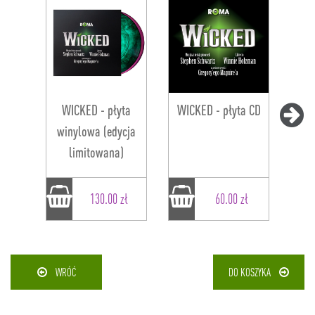
WICKED - płyta
WICKED - płyta CD
winylowa (edycja
limitowana)
130.00 zł
60.00 zł
WRÓĆ
DO KOSZYKA