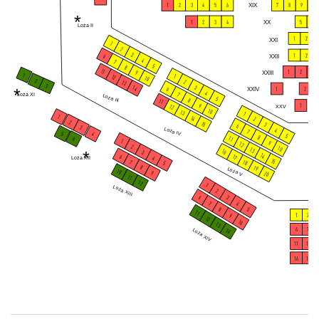
1
2
3
4
5
6
XIX
7
8
9
10
*
1
2
3
4
XX
5
6
Loża II
1
2
XXI
1
2
3
1
2
XXII
6
4
7
5
8
11
1
2
3
XXIII
9
1
1
12
10
2
2
13
3
3
14
*
XXIV
1
2
3
6
4
7
Loża XI
Loża III
5
8
11
1
9
12
XXV
10
13
1
1
14
2
2
15
3
6
3
Loża IV
4
7
5
4
5
8
11
6
1
9
12
2
10
13
*
16
3
14
6
17
4
Loża XII
15
7
18
5
8
19
Loża V
10
9
20
11
12
1
Loża XIII
2
6
3
7
4
8
5
11
1
2
9
12
10
13
6
7
Loża XIV
14
11
12
16
17