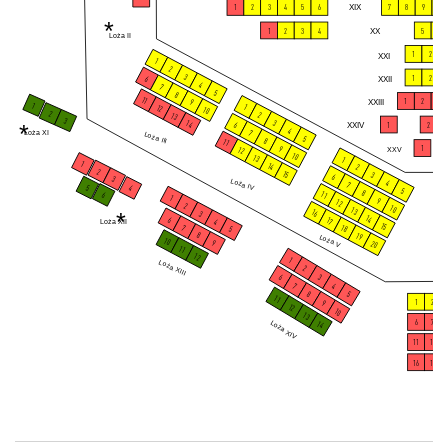
1
2
3
4
5
6
XIX
7
8
9
10
*
1
2
3
4
XX
5
6
Loża II
1
2
XXI
1
2
3
1
2
XXII
6
4
7
5
8
11
1
2
3
XXIII
9
1
1
12
10
2
2
13
3
3
14
*
XXIV
1
2
3
6
4
7
Loża XI
Loża III
5
8
11
1
9
12
XXV
10
13
1
1
14
2
2
15
3
6
3
Loża IV
4
7
5
4
5
8
11
6
1
9
12
2
10
13
*
16
3
14
6
17
4
Loża XII
15
7
18
5
8
19
Loża V
10
9
20
11
12
1
Loża XIII
2
6
3
7
4
8
5
11
1
2
9
12
10
13
6
7
Loża XIV
14
11
12
16
17