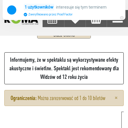
WICKED
interesuje się tym terminem
1 użytkowników
Zweryfikowano przez Proof Factor
29
PAŹDZIERNIK 2026
CZWARTEK
19:00 - 22:00
Duża Scena
Informujemy, że w spektaklu są wykorzystywane efekty
akustyczne i świetlne. Spektakl jest rekomendowany dla
Widzów od 12 roku życia
×
Ograniczenia:
Można zarezerwować od 1 do 10 biletów