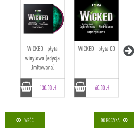
WICKED - płyta
WICKED - płyta CD
winylowa (edycja
limitowana)
130.00 zł
60.00 zł
WRÓĆ
DO KOSZYKA