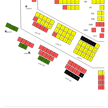
1
2
3
4
5
6
XIX
7
8
9
10
*
1
2
3
4
XX
5
6
Loża II
1
2
XXI
1
2
3
1
2
XXII
6
4
7
5
8
11
1
2
3
XXIII
9
1
1
12
10
2
2
13
3
3
14
*
XXIV
1
2
3
6
4
7
Loża XI
Loża III
5
8
11
1
9
12
XXV
10
13
1
1
14
2
2
15
3
6
3
Loża IV
4
7
5
4
5
8
11
6
1
9
12
2
10
13
*
16
3
14
6
17
4
Loża XII
15
7
18
5
8
19
Loża V
10
9
20
11
12
1
Loża XIII
2
6
3
7
4
8
5
11
1
2
9
12
10
13
6
7
Loża XIV
14
11
12
16
17