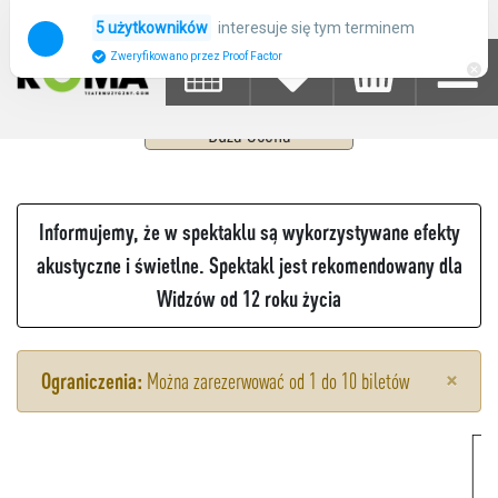
WICKED
interesuje się tym terminem
5 użytkowników
Zweryfikowano przez Proof Factor
08
PAŹDZIERNIK 2026
CZWARTEK
19:00 - 22:00
Duża Scena
Informujemy, że w spektaklu są wykorzystywane efekty
akustyczne i świetlne. Spektakl jest rekomendowany dla
Widzów od 12 roku życia
×
Ograniczenia:
Można zarezerwować od 1 do 10 biletów