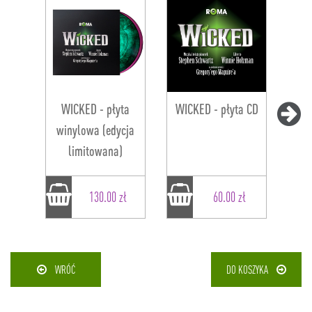
WICKED - płyta
WICKED - płyta CD
winylowa (edycja
limitowana)
130.00 zł
60.00 zł
WRÓĆ
DO KOSZYKA