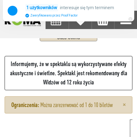
WICKED
interesuje się tym terminem
1 użytkowników
Zweryfikowano przez Proof Factor
20
WRZESIEŃ 2025
SOBOTA
15:00 - 18:00
Duża Scena
Informujemy, że w spektaklu są wykorzystywane efekty
akustyczne i świetlne. Spektakl jest rekomendowany dla
Widzów od 12 roku życia
×
Ograniczenia:
Można zarezerwować od 1 do 10 biletów