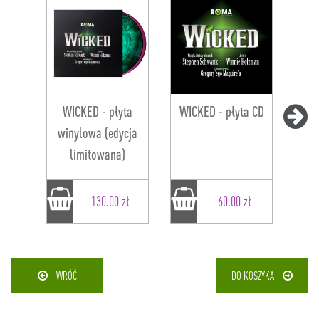
WICKED - płyta
WICKED - płyta CD
winylowa (edycja
limitowana)
130.00 zł
60.00 zł
WRÓĆ
DO KOSZYKA