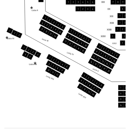
1
2
3
4
5
6
XIX
7
8
9
10
*
1
2
3
4
XX
5
6
Loża II
1
2
XXI
1
2
3
1
2
XXII
6
4
7
5
8
11
1
2
3
XXIII
9
1
1
12
10
2
2
13
3
3
14
*
XXIV
1
2
3
6
4
7
Loża XI
Loża III
5
8
11
1
9
12
XXV
10
13
1
1
14
2
2
15
3
6
3
Loża IV
4
7
5
4
5
8
11
6
1
9
12
2
10
13
*
16
3
14
6
17
4
Loża XII
15
7
18
5
8
19
Loża V
10
9
20
11
12
1
Loża XIII
2
6
3
7
4
8
5
11
1
2
9
12
10
13
6
7
Loża XIV
14
11
12
16
17